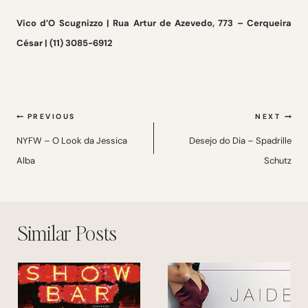
Vico d’O Scugnizzo | Rua Artur de Azevedo, 773 – Cerqueira
César | (11) 3085-6912
Navegação
PREVIOUS
NEXT
de
NYFW – O Look da Jessica
Desejo do Dia – Spadrille
Alba
Schutz
Post
Similar Posts