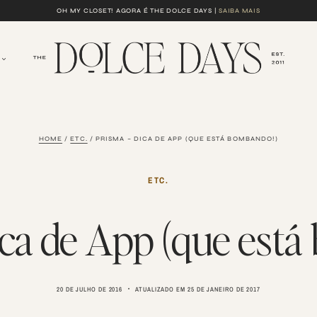
OH MY CLOSET! AGORA É THE DOLCE DAYS |
SAIBA MAIS
HOME
/
ETC.
/
PRISMA – DICA DE APP (QUE ESTÁ BOMBANDO!)
ETC.
ica de App (que está
20 DE JULHO DE 2016
ATUALIZADO EM
25 DE JANEIRO DE 2017