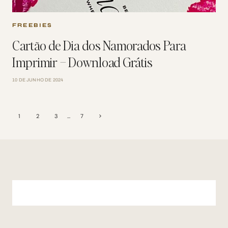
FREEBIES
Cartão de Dia dos Namorados Para
Imprimir – Download Grátis
10 DE JUNHO DE 2024
Page
Next
1
2
3
…
7
Page
navigation