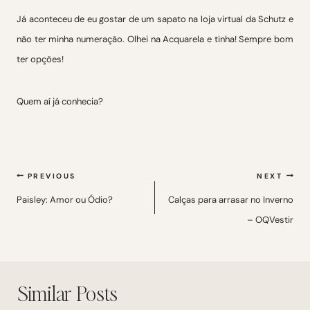
Já aconteceu de eu gostar de um sapato na loja virtual da Schutz e
não ter minha numeração. Olhei na Acquarela e tinha! Sempre bom
ter opções!
Quem aí já conhecia?
Navegação
PREVIOUS
NEXT
de
Paisley: Amor ou Ódio?
Calças para arrasar no Inverno
– OQVestir
Post
Similar Posts