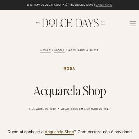
Skip
O OH MY CLOSET! AGORA É THE DOLCE DAYS |
SAIBA MAIS
to
content
HOME
/
MODA
/
ACQUARELA SHOP
MODA
Acquarela Shop
4 DE ABRIL DE 2012
ATUALIZADO EM
3 DE MAIO DE 2017
Quem aí conhece a
Acquarela Shop
? Com certeza não é novidade