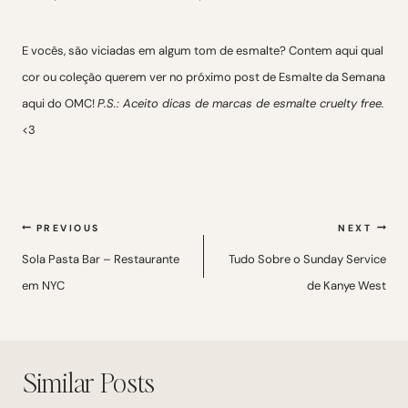
E vocês, são viciadas em algum tom de esmalte? Contem aqui qual
cor ou coleção querem ver no próximo post de Esmalte da Semana
aqui do OMC!
P.S.: Aceito dicas de marcas de esmalte cruelty free.
<3
Navegação
PREVIOUS
NEXT
de
Sola Pasta Bar – Restaurante
Tudo Sobre o Sunday Service
em NYC
de Kanye West
Post
Similar Posts