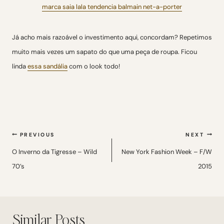
Já acho mais razoável o investimento aqui, concordam? Repetimos
muito mais vezes um sapato do que uma peça de roupa. Ficou
linda
essa sandália
com o look todo!
Navegação
PREVIOUS
NEXT
de
O Inverno da Tigresse – Wild
New York Fashion Week – F/W
70’s
2015
Post
Similar Posts