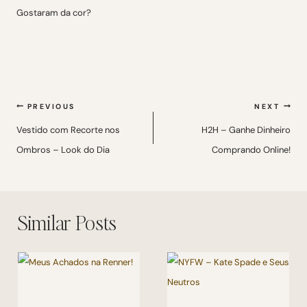
Gostaram da cor?
Navegação
PREVIOUS
NEXT
de
Vestido com Recorte nos
H2H – Ganhe Dinheiro
Ombros – Look do Dia
Comprando Online!
Post
Similar Posts