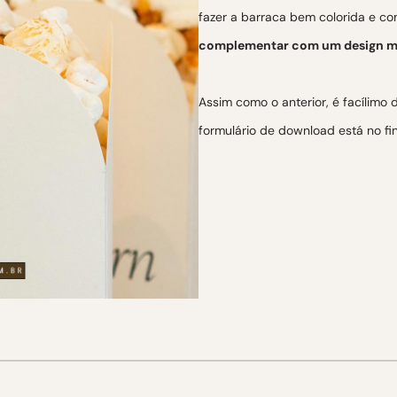
fazer a barraca bem colorida e co
complementar com um design m
Assim como o anterior, é facílimo 
formulário de download está no fin