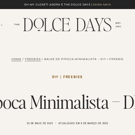
OH MY CLOSET! AGORA É THE DOLCE DAYS |
SAIBA MAIS
HOME
/
FREEBIES
/
BALDE DE PIPOCA MINIMALISTA – DIY + FREEBIE
DIY
|
FREEBIES
poca Minimalista – D
30 DE MAIO DE 2023
ATUALIZADO EM
9 DE MARÇO DE 2025