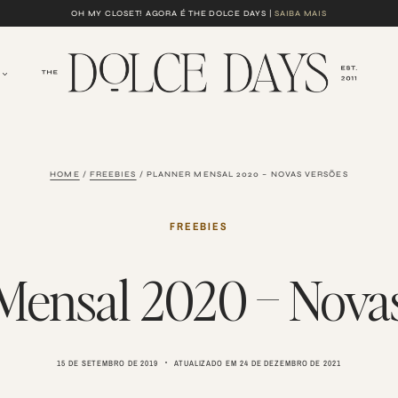
OH MY CLOSET! AGORA É THE DOLCE DAYS |
SAIBA MAIS
HOME
/
FREEBIES
/
PLANNER MENSAL 2020 – NOVAS VERSÕES
FREEBIES
Mensal 2020 – Nova
15 DE SETEMBRO DE 2019
ATUALIZADO EM
24 DE DEZEMBRO DE 2021