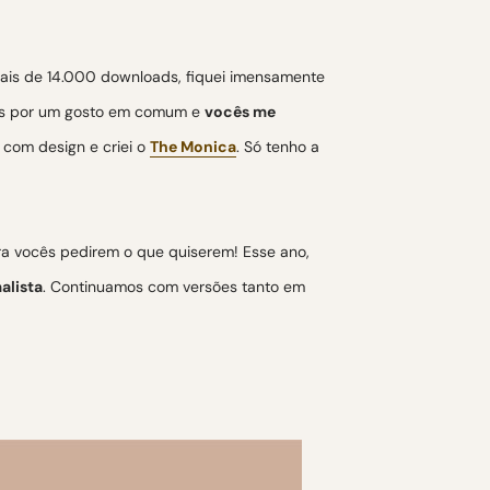
ais de 14.000 downloads, fiquei imensamente
adas por um gosto em comum e
vocês me
 com design e criei o
The Monica
. Só tenho a
ra vocês pedirem o que quiserem! Esse ano,
alista
. Continuamos com versões tanto em