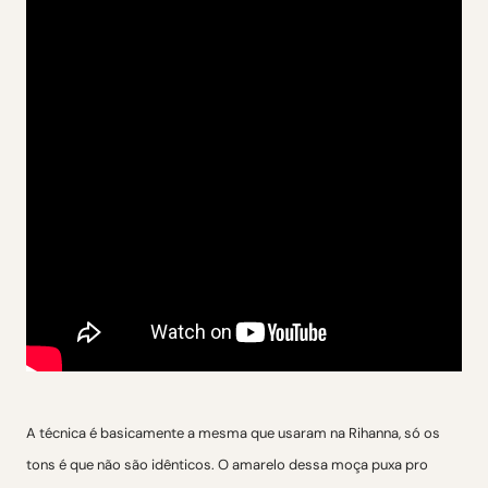
A técnica é basicamente a mesma que usaram na Rihanna, só os
tons é que não são idênticos. O amarelo dessa moça puxa pro