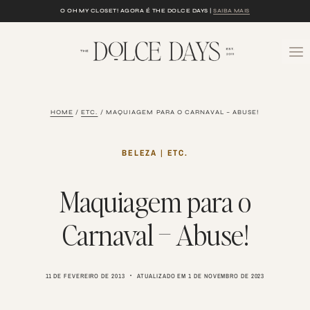
Skip
O OH MY CLOSET! AGORA É THE DOLCE DAYS |
SAIBA MAIS
to
content
HOME
/
ETC.
/
MAQUIAGEM PARA O CARNAVAL – ABUSE!
BELEZA
|
ETC.
Maquiagem para o
Carnaval – Abuse!
11 DE FEVEREIRO DE 2013
ATUALIZADO EM
1 DE NOVEMBRO DE 2023