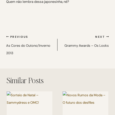
Quem não lembra dessa japonesinha, né?
Navegação
PREVIOUS
NEXT
de
As Cores do Outono/Inverno
Grammy Awards – Os Looks
2013
Post
Similar Posts