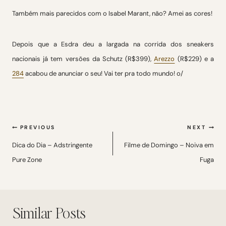
Também mais parecidos com o Isabel Marant, não? Amei as cores!
Depois que a Esdra deu a largada na corrida dos sneakers
nacionais já tem versões da Schutz (R$399),
Arezzo
(R$229) e a
284
acabou de anunciar o seu! Vai ter pra todo mundo! o/
Navegação
PREVIOUS
NEXT
de
Dica do Dia – Adstringente
Filme de Domingo – Noiva em
Pure Zone
Fuga
Post
Similar Posts