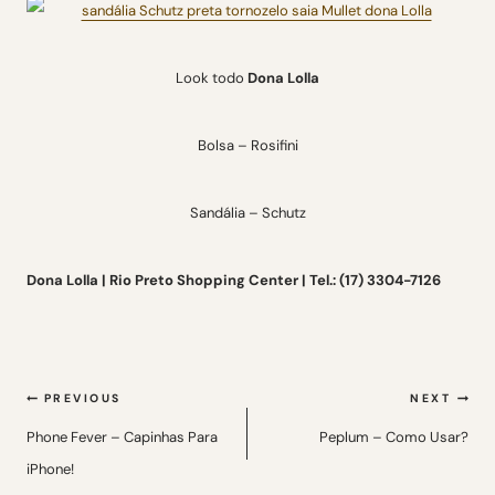
Look todo
Dona Lolla
Bolsa – Rosifini
Sandália – Schutz
Dona Lolla | Rio Preto Shopping Center |
Tel.: (17) 3304-7126
Navegação
PREVIOUS
NEXT
de
Phone Fever – Capinhas Para
Peplum – Como Usar?
iPhone!
Post