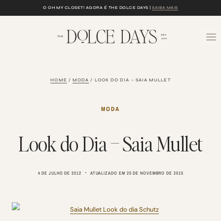
Skip
O OH MY CLOSET! AGORA É THE DOLCE DAYS |
SAIBA MAIS
to
content
HOME
/
MODA
/
LOOK DO DIA – SAIA MULLET
MODA
Look do Dia – Saia Mullet
4 DE JULHO DE 2012
ATUALIZADO EM
25 DE NOVEMBRO DE 2015