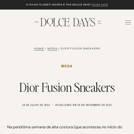
Skip
O OH MY CLOSET! AGORA É THE DOLCE DAYS |
SAIBA MAIS
to
content
HOME
/
MODA
/
DIOR FUSION SNEAKERS
MODA
Dior Fusion Sneakers
18 DE JULHO DE 2014
ATUALIZADO EM
25 DE NOVEMBRO DE 2015
Na penúltima semana de alta costura (que aconteceu no início do