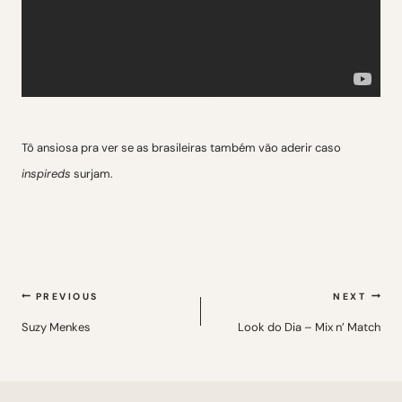
Tô ansiosa pra ver se as brasileiras também vão aderir caso
inspireds
surjam.
Navegação
PREVIOUS
NEXT
de
Suzy Menkes
Look do Dia – Mix n’ Match
Post