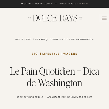
Skip
O OH MY CLOSET! AGORA É THE DOLCE DAYS |
SAIBA MAIS
to
content
HOME
/
ETC.
/
LE PAIN QUOTIDIEN – DICA DE WASHINGTON
ETC.
|
LIFESTYLE
|
VIAGENS
Le Pain Quotidien – Dica
de Washington
18 DE OUTUBRO DE 2013
ATUALIZADO EM
1 DE NOVEMBRO DE 2023