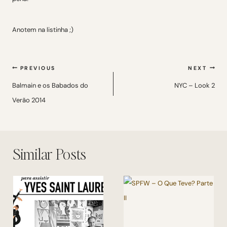
Anotem na listinha ;)
Navegação
PREVIOUS
NEXT
de
Balmain e os Babados do
NYC – Look 2
Verão 2014
Post
Similar Posts