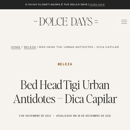
Skip
O OH MY CLOSET! AGORA É THE DOLCE DAYS |
SAIBA MAIS
to
content
HOME
/
BELEZA
/
BED HEAD TIGI URBAN ANTIDOTES – DICA CAPILAR
BELEZA
Bed Head Tigi Urban
Antidotes – Dica Capilar
5 DE NOVEMBRO DE 2013
ATUALIZADO EM
25 DE NOVEMBRO DE 2015