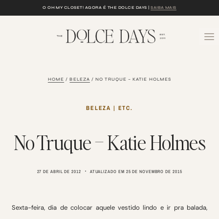
Skip
O OH MY CLOSET! AGORA É THE DOLCE DAYS |
SAIBA MAIS
to
content
HOME
/
BELEZA
/
NO TRUQUE – KATIE HOLMES
BELEZA
|
ETC.
No Truque – Katie Holmes
27 DE ABRIL DE 2012
ATUALIZADO EM
25 DE NOVEMBRO DE 2015
Sexta-feira, dia de colocar aquele vestido lindo e ir pra balada,