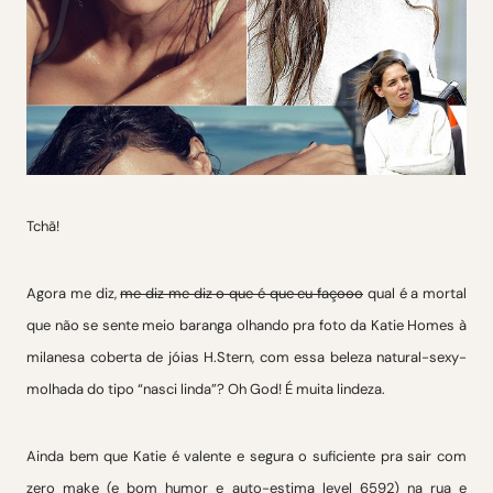
Tchã!
Agora me diz,
me diz me diz o que é que eu façooo
qual é a mortal
que não se sente meio baranga olhando pra foto da Katie Homes à
milanesa coberta de jóias H.Stern, com essa beleza natural-sexy-
molhada do tipo “nasci linda”? Oh God! É muita lindeza.
Ainda bem que Katie é valente e segura o suficiente pra sair com
zero make (e bom humor e auto-estima level 6592) na rua e