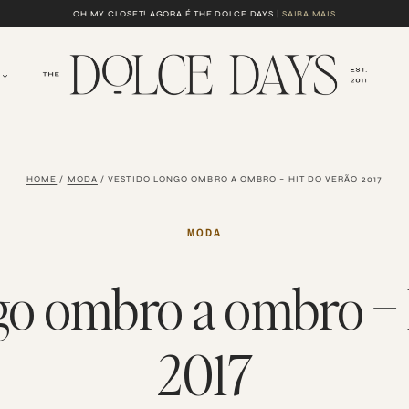
OH MY CLOSET! AGORA É THE DOLCE DAYS |
SAIBA MAIS
HOME
/
MODA
/
VESTIDO LONGO OMBRO A OMBRO – HIT DO VERÃO 2017
MODA
go ombro a ombro – 
2017