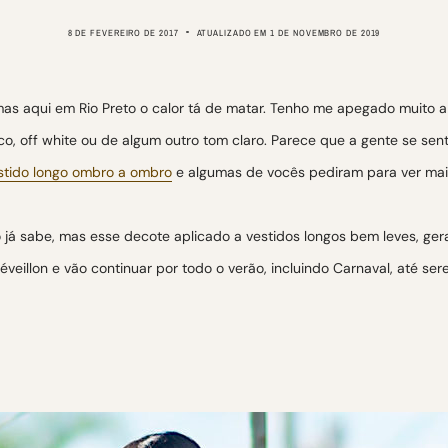
8 DE FEVEREIRO DE 2017
ATUALIZADO EM
1 DE NOVEMBRO DE 2019
 mas aqui em Rio Preto o calor tá de matar. Tenho me apegado muito
co, off white ou de algum outro tom claro. Parece que a gente se sen
stido longo ombro a ombro
e algumas de vocês pediram para ver mai
á sabe, mas esse decote aplicado a vestidos longos bem leves, geral
veillon e vão continuar por todo o verão, incluindo Carnaval, até s