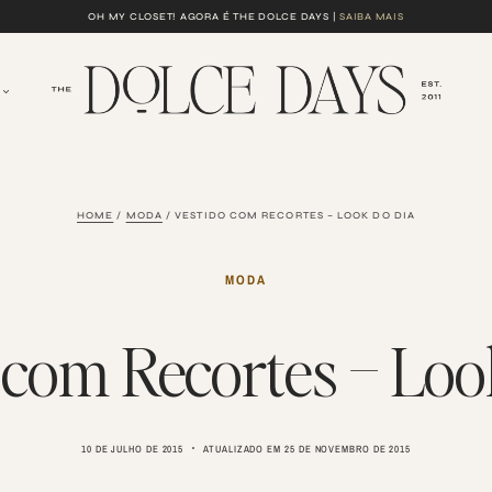
OH MY CLOSET! AGORA É THE DOLCE DAYS |
SAIBA MAIS
HOME
/
MODA
/
VESTIDO COM RECORTES – LOOK DO DIA
MODA
 com Recortes – Loo
10 DE JULHO DE 2015
ATUALIZADO EM
25 DE NOVEMBRO DE 2015