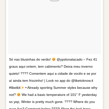
Só nas blusinhas do verão!
@ypslonatacado – Fez 41
graus aqui ontem, tem cabimento? Deixa meu inverno
quieto! ???? Comentem aqui a cidade de vocês e se por
aí ainda tem friozinho! | Look no app do @liketoknow.it
#liketkit
• Already sporting Summer styles because why
not?
We had a basic temperature of 101° F yesterday
so yep, Winter is pretty much gone. ???? Where do you
guys live? Comment below ????| Shop the look here: