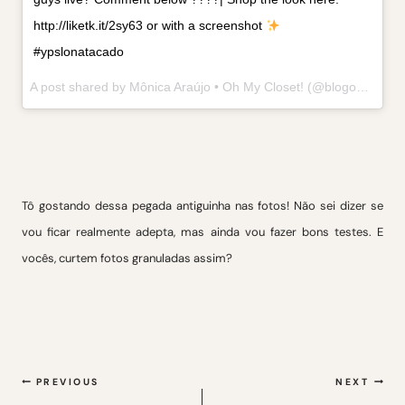
http://liketk.it/2sy63 or with a screenshot
#ypslonatacado
A post shared by Mônica Araújo • Oh My Closet! (@blogohmycloset) on
Tô gostando dessa pegada antiguinha nas fotos! Não sei dizer se
vou ficar realmente adepta, mas ainda vou fazer bons testes. E
vocês, curtem fotos granuladas assim?
Navegação
PREVIOUS
NEXT