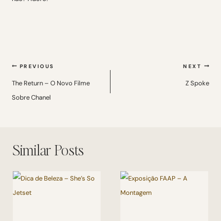
Navegação
PREVIOUS
NEXT
de
The Return – O Novo Filme
Z Spoke
Sobre Chanel
Post
Similar Posts