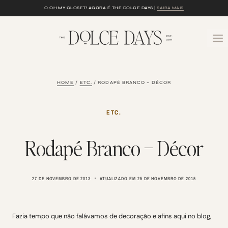
Skip
O OH MY CLOSET! AGORA É THE DOLCE DAYS |
SAIBA MAIS
to
content
HOME
/
ETC.
/
RODAPÉ BRANCO – DÉCOR
ETC.
Rodapé Branco – Décor
27 DE NOVEMBRO DE 2013
ATUALIZADO EM
25 DE NOVEMBRO DE 2015
Fazia tempo que não falávamos de decoração e afins aqui no blog,