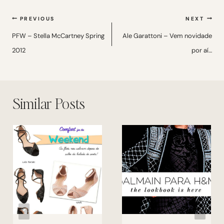
Navegação
PREVIOUS
NEXT
de
PFW – Stella McCartney Spring
Ale Garattoni – Vem novidade
2012
por aí…
Post
Similar Posts