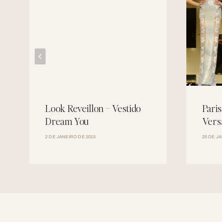
Look Reveillon – Vestido
Pari
Dream You
Vers
2 DE JANEIRO DE 2015
25 DE J