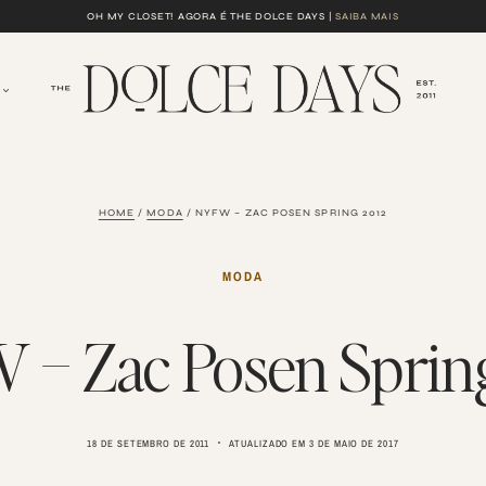
OH MY CLOSET! AGORA É THE DOLCE DAYS |
SAIBA MAIS
HOME
/
MODA
/
NYFW – ZAC POSEN SPRING 2012
MODA
– Zac Posen Sprin
18 DE SETEMBRO DE 2011
ATUALIZADO EM
3 DE MAIO DE 2017