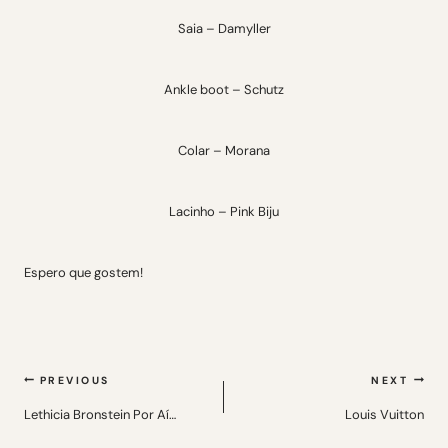
Saia – Damyller
Ankle boot – Schutz
Colar – Morana
Lacinho – Pink Biju
Espero que gostem!
Navegação
PREVIOUS
NEXT
de
Lethicia Bronstein Por Aí…
Louis Vuitton