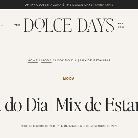
OH MY CLOSET! AGORA É THE DOLCE DAYS |
SAIBA MAIS
HOME
/
MODA
/
LOOK DO DIA | MIX DE ESTAMPAS
MODA
 do Dia | Mix de Est
29 DE SETEMBRO DE 2011
ATUALIZADO EM
1 DE NOVEMBRO DE 2023