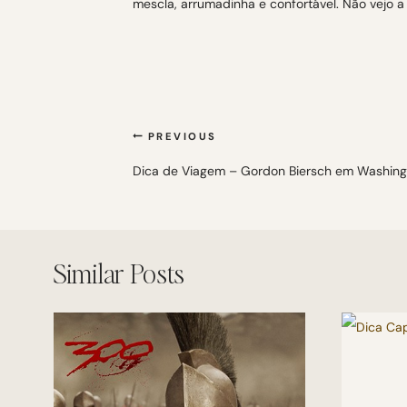
mescla, arrumadinha e confortável. Não vejo a 
Navegação
PREVIOUS
de
Dica de Viagem – Gordon Biersch em Washing
Post
Similar Posts