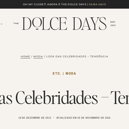
OH MY CLOSET! AGORA É THE DOLCE DAYS |
SAIBA MAIS
HOME
/
MODA
/
LOOK DAS CELEBRIDADES – TENDÊNCIA
ETC.
|
MODA
as Celebridades – Te
19 DE DEZEMBRO DE 2013
ATUALIZADO EM
25 DE NOVEMBRO DE 2015