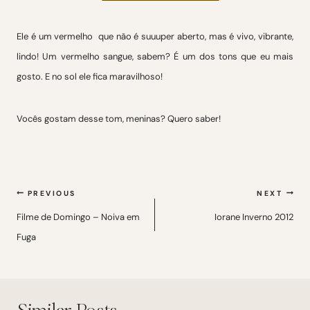
Ele é um vermelho que não é suuuper aberto, mas é vivo, vibrante,
lindo! Um vermelho sangue, sabem? É um dos tons que eu mais
gosto. E no sol ele fica maravilhoso!
Vocês gostam desse tom, meninas? Quero saber!
Navegação
PREVIOUS
NEXT
de
Filme de Domingo – Noiva em
Iorane Inverno 2012
Fuga
Post
Similar Posts