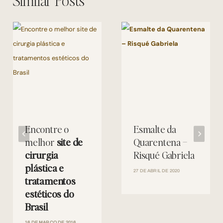
Encontre o
Esmalte da
melhor
site de
Quarentena –
cirurgia
Risqué Gabriela
plástica e
27 DE ABRIL DE 2020
tratamentos
estéticos do
Brasil
16 DE MARÇO DE 2016