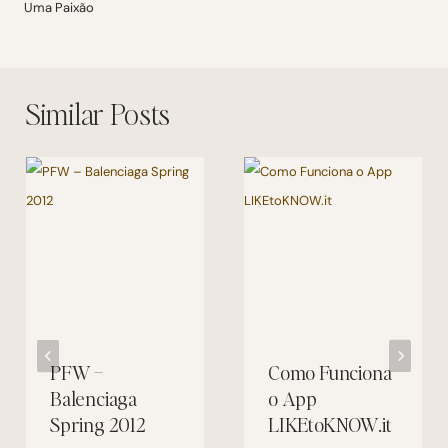
Uma Paixão
Post
Similar Posts
PFW –
Como Funciona
Balenciaga
o App
Spring 2012
LIKEtoKNOW.it