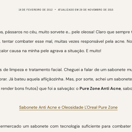
16 DE FEVEREIRO DE 2012
ATUALIZADO EM
29 DE NOVEMBRO DE 2015
os, pássaros no céu, muito sorvete e… pele oleosa! Claro que sempre t
ão, tentar combater esse mal, muitas vezes responsável pela acne. 
lor causa na minha pele agrava a situação. E muito!
s de limpeza e tratamento facial. Cheguei a falar de um sabonete 
ar. Já bateu aquela afliçãozinha. Mas, por sorte, achei um sabon
ender bons frutos) que foi a salvação: o
Pure Zone Anti Acne
, sab
ermercado um sabonete com tecnologia suficiente para combater