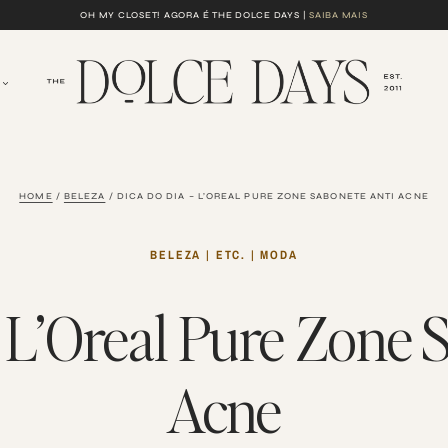
OH MY CLOSET! AGORA É THE DOLCE DAYS |
SAIBA MAIS
HOME
/
BELEZA
/
DICA DO DIA – L’OREAL PURE ZONE SABONETE ANTI ACNE
BELEZA
|
ETC.
|
MODA
– L’Oreal Pure Zone 
Acne