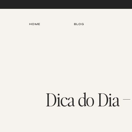
Skip
to
content
HOME
BLOG
Dica do Dia 