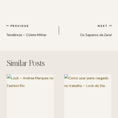
Navegação
PREVIOUS
NEXT
de
Tendência – Colete Militar
Os Sapatos da Zara!
Post
Similar Posts