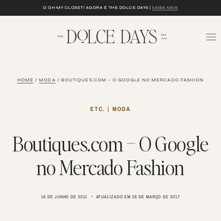
Skip
O OH MY CLOSET! AGORA É THE DOLCE DAYS |
SAIBA MAIS
to
content
HOME
/
MODA
/
BOUTIQUES.COM – O GOOGLE NO MERCADO FASHION
ETC.
|
MODA
Boutiques.com – O Google
no Mercado Fashion
16 DE JUNHO DE 2011
ATUALIZADO EM
26 DE MARÇO DE 2017