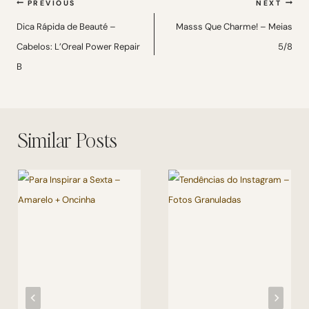
Navegação
PREVIOUS
NEXT
de
Dica Rápida de Beauté –
Masss Que Charme! – Meias
Cabelos: L’Oreal Power Repair
5/8
Post
B
Similar Posts