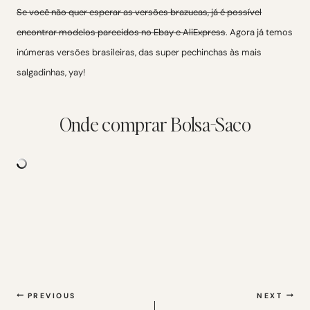
Se você não quer esperar as versões brazucas, já é possível
encontrar modelos parecidos no Ebay e AliExpress
. Agora já temos
inúmeras versões brasileiras, das super pechinchas às mais
salgadinhas, yay!
Onde comprar Bolsa-Saco
Navegação
PREVIOUS
NEXT