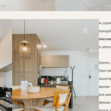
A cozin
tranqu
microo
e utens
Dentro
(tem só
durant
apesar 
pra pas
dessas 
incluir,