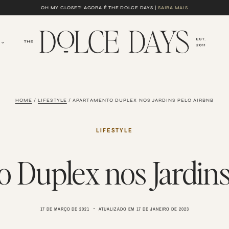
OH MY CLOSET! AGORA É THE DOLCE DAYS |
SAIBA MAIS
HOME
/
LIFESTYLE
/
APARTAMENTO DUPLEX NOS JARDINS PELO AIRBNB
LIFESTYLE
 Duplex nos Jardins
17 DE MARÇO DE 2021
ATUALIZADO EM
17 DE JANEIRO DE 2023